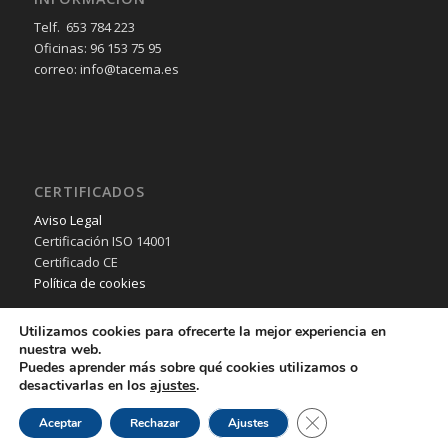
Telf. 653 784 223
Oficinas: 96 153 75 95
correo: info@tacema.es
CERTIFICADOS
Aviso Legal
Certificación ISO 14001
Certificado CE
Política de cookies
Utilizamos cookies para ofrecerte la mejor experiencia en
nuestra web.
Puedes aprender más sobre qué cookies utilizamos o
desactivarlas en los
ajustes
.
© Copyright - TACEMA SL - 2018 - Desarrollo Web por
B2B activa
.
Cerrar el banner de 
Aceptar
Rechazar
Ajustes