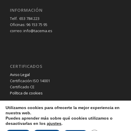
INFORMACIÓN
Telf. 653 784 223
Oficinas: 96 153 75 95
correo: info@tacema.es
CERTIFICADOS
Aviso Legal
Certificación ISO 14001
Certificado CE
Política de cookies
Utilizamos cookies para ofrecerte la mejor experiencia en
nuestra web.
Puedes aprender más sobre qué cookies utilizamos o
desactivarlas en los
ajustes
.
© Copyright - TACEMA SL - 2018 - Desarrollo Web por
B2B activa
.