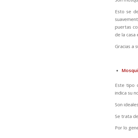
Esto se d
suavemente
puertas c
de la casa 
Gracias a 
Mosquit
Este tipo 
indica su 
Son ideale
Se trata d
Por lo gen