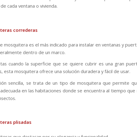
 de cada ventana o vivienda.
teras correderas
de mosquitera es el más indicado para instalar en ventanas y puert
ateralmente dentro de un marco.
tas cuando la superficie que se quiere cubrir es una gran puer
s, esta mosquitera ofrece una solución duradera y fácil de usar.
ción sencilla, se trata de un tipo de mosquitera que permite q
n adecuada en las habitaciones donde se encuentra al tiempo que
insectos.
teras plisadas
teras que destacan por su elegancia y funcionalidad.