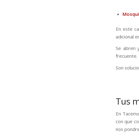
Mosqui
En este ca
adicional en
Se abren y
frecuente.
Son soluci
Tus m
En Tacema 
con que co
nos pondre