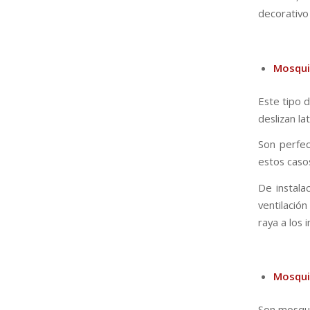
decorativo
Mosqui
Este tipo 
deslizan l
Son perfec
estos caso
De instala
ventilació
raya a los 
Mosqui
Son mosqui