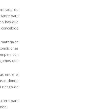
 entrada de
rtante para
ido hay que
 concebido
 materiales
 condiciones
rompen con
digamos que
ás entre el
casas donde
n riesgo de
quitera para
onen.