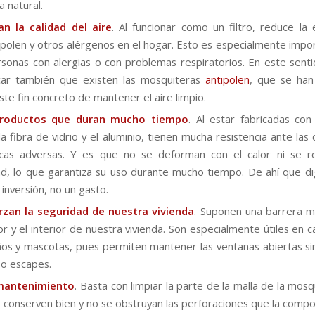
 natural.
an la calidad del aire
. Al funcionar como un filtro, reduce la
 polen y otros alérgenos en el hogar. Esto es especialmente impo
rsonas con alergias o con problemas respiratorios. En este sent
car también que existen las mosquiteras
antipolen
, que se han
ste fin concreto de mantener el aire limpio.
roductos que duran mucho tiempo
. Al estar fabricadas con
a fibra de vidrio y el aluminio, tienen mucha resistencia ante las
ticas adversas. Y es que no se deforman con el calor ni se 
dad, lo que garantiza su uso durante mucho tiempo. De ahí que 
 inversión, no un gasto.
rzan la seguridad de nuestra vivienda
. Suponen una barrera m
or y el interior de nuestra vivienda. Son especialmente útiles en 
ños y mascotas, pues permiten mantener las ventanas abiertas si
 o escapes.
 mantenimiento
. Basta con limpiar la parte de la malla de la mos
 conserven bien y no se obstruyan las perforaciones que la comp