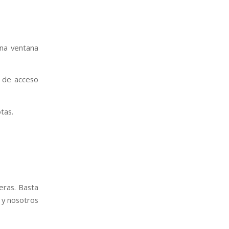
una ventana
s de acceso
tas.
eras. Basta
 y nosotros