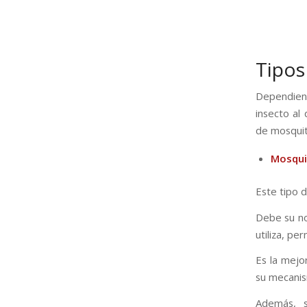
Tipos
Dependiend
insecto al
de mosquit
Mosqui
Este tipo d
Debe su no
utiliza, pe
Es la mejo
su mecanis
Además, s