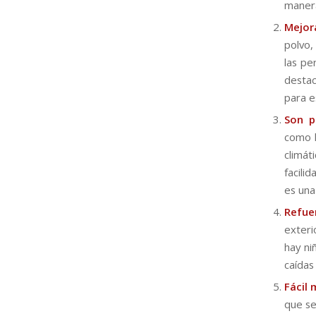
manera
Mejor
polvo,
las pe
desta
para e
Son p
como l
climá
facili
es una
Refue
exteri
hay ni
caídas
Fácil
que se