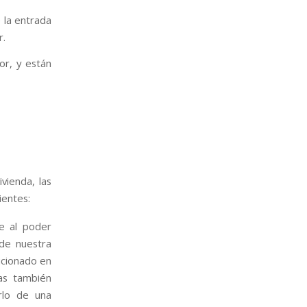
 la entrada
r.
or, y están
vienda, las
ientes:
e al poder
 de nuestra
icionado en
as también
rlo de una