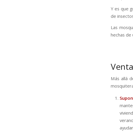
Y es que g
de insectos
Las mosqui
hechas de 
Venta
Más allá d
mosquitera
Supon
manten
vivien
veran
ayuda