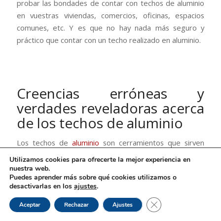
probar las bondades de contar con techos de aluminio
en vuestras viviendas, comercios, oficinas, espacios
comunes, etc. Y es que no hay nada más seguro y
práctico que contar con un techo realizado en aluminio.
Creencias erróneas y
verdades reveladoras acerca
de los techos de aluminio
Los techos de
aluminio
son cerramientos que sirven
para proteger ante casos de extrema calidez o lluvia.
Utilizamos cookies para ofrecerte la mejor experiencia en
Son muy prácticos, sencillos de colocar y muy elegantes.
nuestra web.
Puedes aprender más sobre qué cookies utilizamos o
Sin embargo, en Tacema encontramos muchas
desactivarlas en los
ajustes
.
reticencias sobre los mismos. En muchas ocasiones, no
Cerrar el banner de 
relacionadas con la estructura en sí; si no con el material
Aceptar
Rechazar
Ajustes
del que están hechos: el aluminio. Un
mineral que es