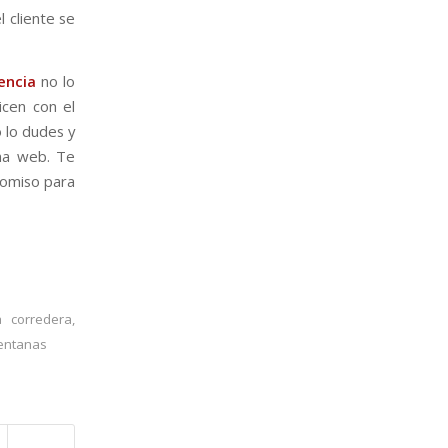
l cliente se
encia
no lo
icen con el
 lo dudes y
ina web. Te
romiso para
a corredera
,
entanas