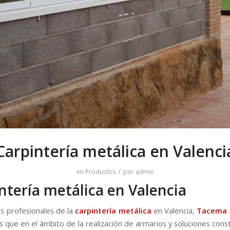
Carpintería metálica en Valenci
/
en
Productos
por
admin
ntería metálica en Valencia
s profesionales de la
carpintería metálica
en Valencia,
Tacema
s que en el ámbito de la realización de armarios y soluciones cons