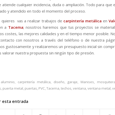
 atiende cualquier incidencia, duda o ampliación. Todo para que e
ado y atendido en todo el momento del proceso.
si quieres vas a realizar trabajos de
carpintería metálica
en
Val
en a
Tacema
; nosotros haremos que tus proyectos se material
os costes, las mejores calidades y en el tiempo menor posible. No
ontacto con nosotros a través del teléfono o de nuestra pág
s gustosamente y realizaremos un presupuesto inicial sin comp
 valorar nuestra propuesta sin ningún tipo de presión.
aluminio
,
carpintería metálica
,
diseño
,
garaje
,
Manises
,
mosquiter
s
,
puerta metal
,
puertas
,
PVC
,
Tacema
,
techos
,
ventana
,
ventana metal
,
v
r esta entrada