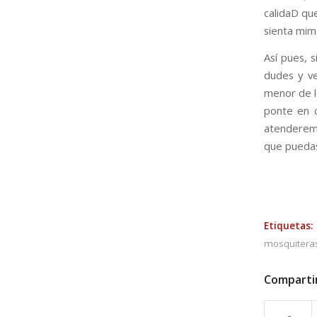
calidaD que
sienta mim
Así pues, 
dudes y v
menor de l
ponte en c
atenderemo
que puedas
Etiquetas:
mosquitera
Comparti