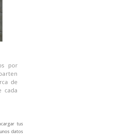
os por
parten
rca de
e cada
ncargar tus
gunos datos