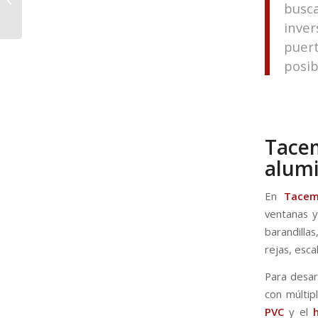
busc
ventanas
inver
puert
posib
Tace
alumi
En
Tace
ventanas y
barandilla
rejas, esca
Para desar
con múltip
PVC
y el