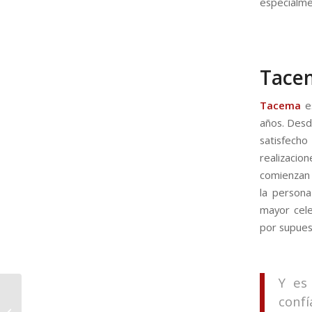
especialme
Tacem
Tacema
es
años. Desd
satisfech
realizacion
comienzan 
la persona
mayor cele
por supues
Y es
conf
Cómo elegir tus