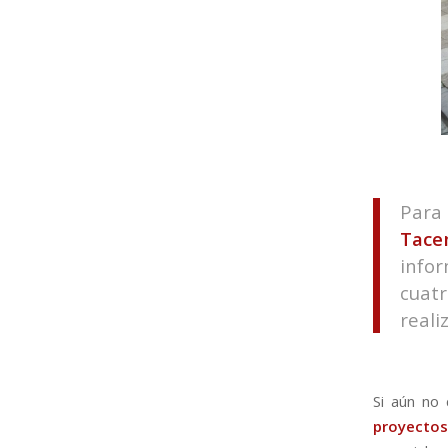
Para
Tace
info
cuat
reali
Si aún no 
proyectos