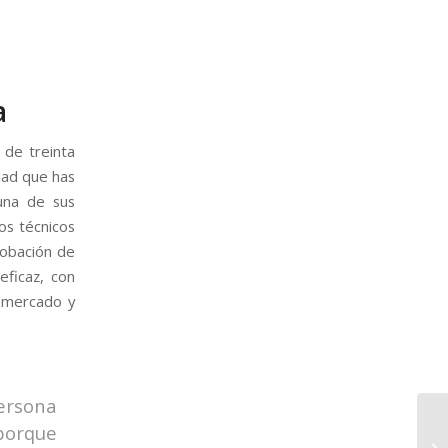
a
de treinta
dad que has
una de sus
los técnicos
robación de
eficaz, con
l mercado y
ersona
orque