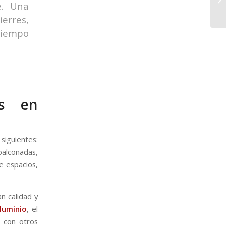
e. Una
ierres,
 tiempo
os en
iguientes:
balconadas,
e espacios,
n calidad y
luminio
, el
 con otros