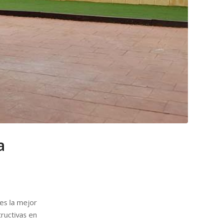
a
es la mejor
tructivas en