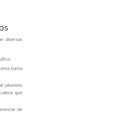
os
n diversas
áfico.
acema basta
al (aluminio
scalera que
ienestar de