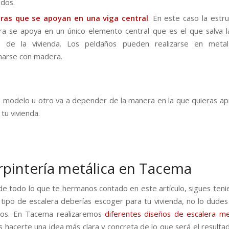
dos.
eras que se apoyan en una
viga
central
. En este caso la estru
ra se apoya en un único elemento central que es el que salva la
as de la vivienda. Los peldaños pueden realizarse en metal
narse con madera.
 modelo u otro va a depender de la manera en la que quieras ap
tu vivienda.
rpintería metálica en Tacema
 de todo lo que te hermanos contado en este artículo, sigues ten
tipo de escalera deberías escoger para tu vivienda, no lo dudes
ros. En Tacema realizaremos
diferentes diseños de escalera me
 hacerte una idea más clara y concreta de lo que será el resultado