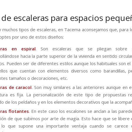
 de escaleras para espacios peque
 muchos tipos de escaleras, en Tacema aconsejamos que, para l
ptes por uno de estos diseños:
eras en espiral
. Son escaleras que se pliegan sobre 
ollándose hacia la parte superior de la vivienda en sentido circula
dos. Pueden ser de diferentes estilos aunque los habituales son el
ellos que cuentan con elementos diversos como barandillas, p
ntes tamaños o decoraciones, etc.
eras de caracol
. Son muy similares a las anteriores aunque en e
tura es fija. La personalización de este tipo de propuestas r
o de los peldaños y en los elementos decorativos que la acompa
eras flotantes
. En este caso los escalones se anclan a las pared
ión de que subimos por arte de magia. Esto hace que se libere 
, lo que supone una importante ventaja cuando se carece