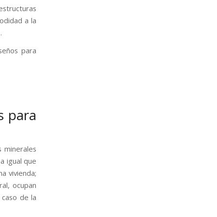
estructuras
odidad a la
.
iseños para
s para
s minerales
a igual que
a vivienda;
ral, ocupan
 caso de la