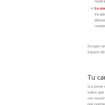
cuadra
Escal
escale
altur
combi
Escoger un
espacio de 
Tu ca
Si a pesar
sobre qué 
con nosot
que puedas