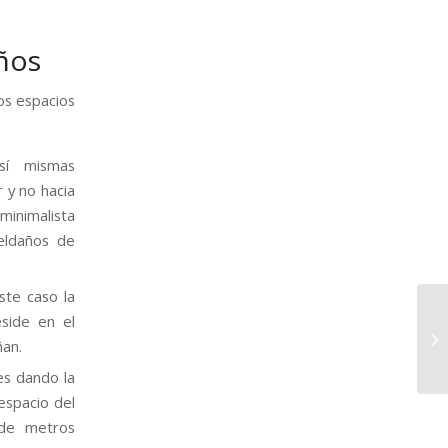
ños
os espacios
sí mismas
r y no hacia
 minimalista
eldaños de
ste caso la
eside en el
ñan.
es dando la
espacio del
 de metros