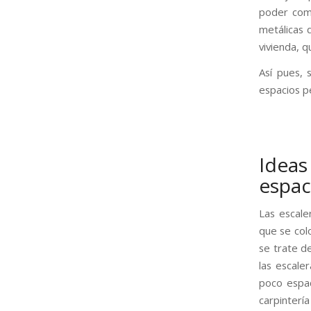
poder comp
metálicas 
vivienda, q
Así pues, 
espacios p
Ideas
espac
Las escale
que se col
se trate d
las escale
poco espac
carpintería