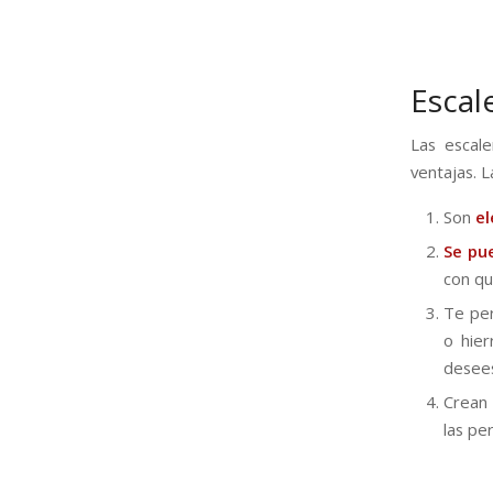
Escal
Las escal
ventajas. L
Son
e
Se pue
con qu
Te pe
o hier
desee
Crean
las pe