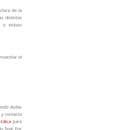
ctura de la
s distintas
 o incluso
rovechar el
iendo dudas
 y contacta
tálica
para
 final. Por