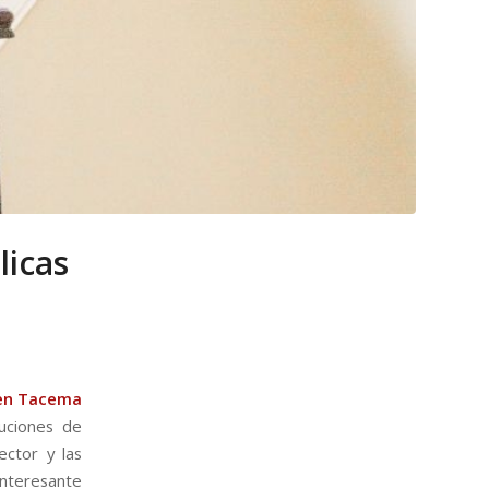
licas
n Tacema
uciones de
ector y las
interesante