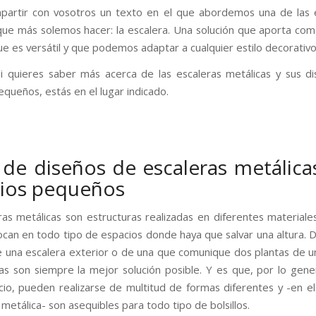
artir con vosotros un texto en el que abordemos una de las 
que más solemos hacer: la escalera. Una solución que aporta com
ue es versátil y que podemos adaptar a cualquier estilo decorativo
si quieres saber más acerca de las escaleras metálicas y sus d
equeños, estás en el lugar indicado.
 de diseños de escaleras metálica
ios pequeños
ras metálicas son estructuras realizadas en diferentes materiale
ocan en todo tipo de espacios donde haya que salvar una altura. D
e una escalera exterior o de una que comunique dos plantas de un
ras son siempre la mejor solución posible. Y es que, por lo gene
io, pueden realizarse de multitud de formas diferentes y -en el
 metálica- son asequibles para todo tipo de bolsillos.