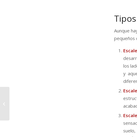
Tipos
Aunque hay
pequeños o
Escal
desarr
los la
y aqu
difere
Escal
Razones para elegir
estruc
aluminio en la
acabad
instalación de falsos
techos
Escal
sensac
suelo