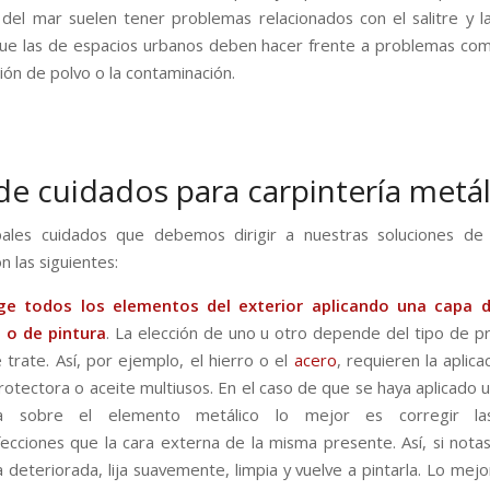
del mar suelen tener problemas relacionados con el salitre y 
ue las de espacios urbanos deben hacer frente a problemas co
ión de polvo o la contaminación.
 de cuidados para carpintería metál
pales cuidados que debemos dirigir a nuestras soluciones de 
n las siguientes:
ge todos los elementos del exterior aplicando una capa 
 o de pintura
. La elección de uno u otro depende del tipo de p
 trate. Así, por ejemplo, el hierro o el
acero
, requieren la aplic
rotectora o aceite multiusos. En el caso de que se haya aplicado 
ra sobre el elemento metálico lo mejor es corregir las
ecciones que la cara externa de la misma presente. Así, si nota
a deteriorada, lija suavemente, limpia y vuelve a pintarla. Lo mejor