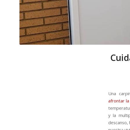
Cuid
Una carpi
afrontar l
temperatur
y la mult
descanso, 
nuestra viv