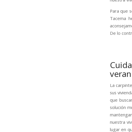
Para que s
Tacema hem
aconsejamo
De lo cont
Cuid
vera
La carpint
sus vivien
que buscan
solución m
mantengan 
nuestra vi
lugar en qu