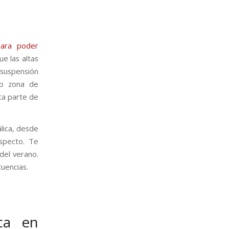
para poder
e las altas
 suspensión
 o zona de
ta parte de
lica, desde
especto. Te
del verano.
uencias.
ca en