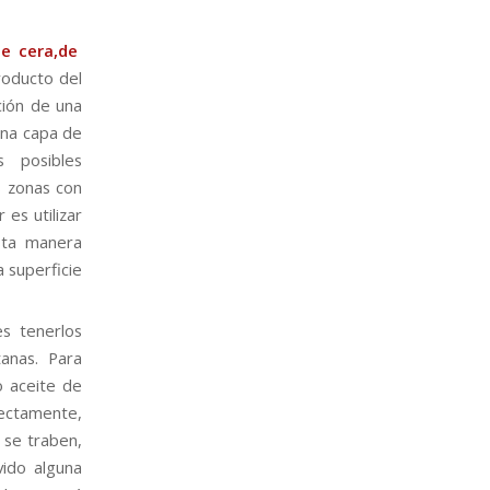
de cera,de
roducto del
ación de una
una capa de
 posibles
s zonas con
 es utilizar
esta manera
 superficie
s tenerlos
anas. Para
o aceite de
rectamente,
 se traben,
vido alguna