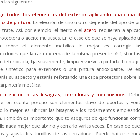
n las siguientes:
ge todos los elementos del exterior aplicando una capa 
 o de pintura
. La elección de uno u otro depende del tipo de p
 trate. Así, por ejemplo, el hierro o el
acero
, requieren la aplic
rotectora o aceite multiusos. En el caso de que se haya aplicado 
ra sobre el elemento metálico lo mejor es corregir las
ecciones que la cara externa de la misma presente. Así, si nota
a deteriorada, lija suavemente, limpia y vuelve a pintarla. Lo mejor
e sintético para exteriores o una pintura antioxidante. De 
rás su aspecto y estarás reforzando una capa protectora sobre la
carpintería metálica.
a atención a las bisagras, cerraduras y mecanismos
. Debe
re en cuenta porque son elementos clave de puertas y vent
lo lo mejor es lubricar las bisagras y los rodamientos empleand
na. También es importante que te asegures de que funcionan cor
llo nada mejor que abrirlo y cerrarlo varias veces. En caso de que
los y ajusta los tornillos de las cerraduras. Puede haberse mo