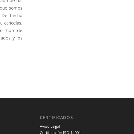
dado de tus
s que somos
. De hecho
, cancelas,
do tipo de
dades y los
CERTIFICADOS
Aviso Legal
Certificación ISO 14001