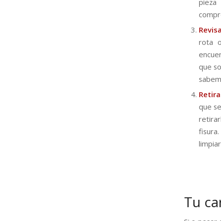
pieza
compro
Revis
rota 
encuen
que so
sabemo
Retira
que se
retira
fisura
limpia
Tu ca