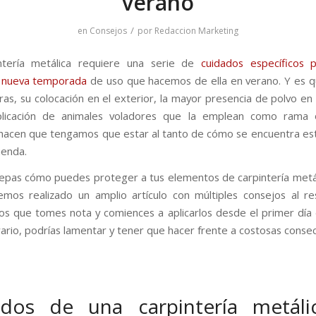
verano
/
en
Consejos
por
Redaccion Marketing
ntería metálica requiere una serie de
cuidados específicos 
a nueva temporada
de uso que hacemos de ella en verano. Y es qu
as, su colocación en el exterior, la mayor presencia de polvo en
iplicación de animales voladores que la emplean como rama
hacen que tengamos que estar al tanto de cómo se encuentra es
ienda.
epas cómo puedes proteger a tus elementos de carpintería metá
os realizado un amplio artículo con múltiples consejos al r
s que tomes nota y comiences a aplicarlos desde el primer día 
rario, podrías lamentar y tener que hacer frente a costosas consec
ados de una carpintería metáli