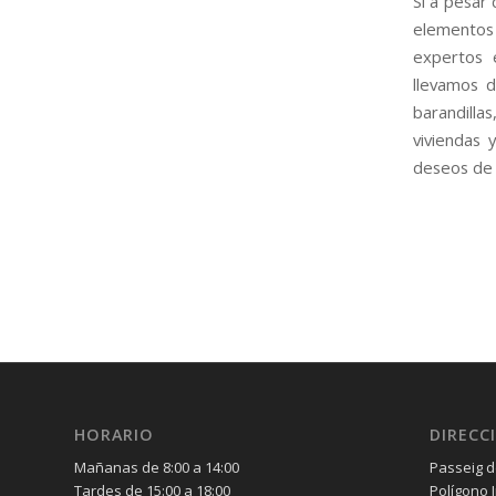
Si a pesar
elementos 
expertos 
llevamos d
barandill
viviendas 
deseos de 
HORARIO
DIRECC
Mañanas de 8:00 a 14:00
Passeig de
Tardes de 15:00 a 18:00
Polígono 