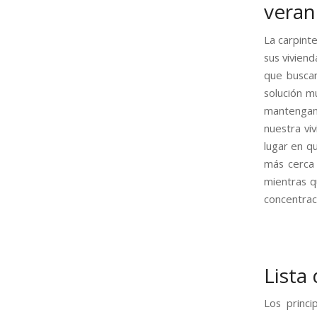
vera
La carpint
sus vivien
que buscan
solución m
mantengan 
nuestra vi
lugar en qu
más cerca 
mientras q
concentrac
Lista
Los princi