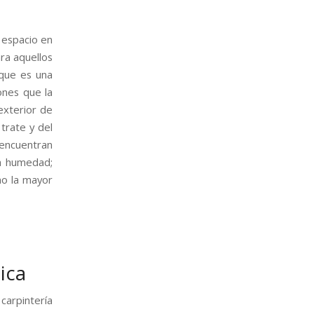
 espacio en
ra aquellos
nque es una
ones que la
exterior de
trate y del
e encuentran
la humedad;
mo la mayor
ica
carpintería