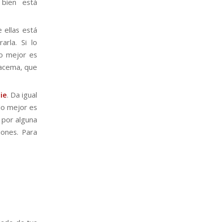
bien está
e ellas está
rla. Si lo
lo mejor es
Tacema, que
ie
. Da igual
lo mejor es
a por alguna
iones. Para