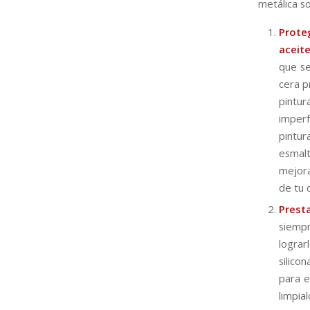
metálica so
Prote
aceite
que se
cera p
pintu
imperf
pintur
esmalt
mejora
de tu 
Prest
siemp
lograr
silico
para e
limpia