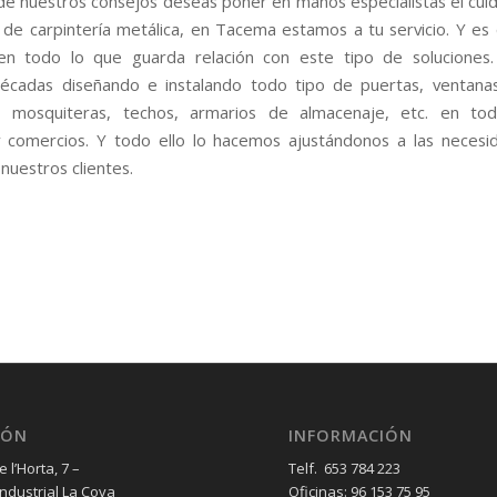
 de nuestros consejos deseas poner en manos especialistas el cui
de carpintería metálica, en Tacema estamos a tu servicio. Y e
en todo lo que guarda relación con este tipo de soluciones
écadas diseñando e instalando todo tipo de puertas, ventanas
as, mosquiteras, techos, armarios de almacenaje, etc. en to
y comercios. Y todo ello lo hacemos ajustándonos a las necesi
nuestros clientes.
IÓN
INFORMACIÓN
 l’Horta, 7 –
Telf. 653 784 223
Industrial La Cova
Oficinas: 96 153 75 95