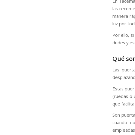
En Tacema 
las recome
manera ráp
luz por tod
Por ello, s
dudes y es
Qué son
Las puerta
desplazánd
Estas puer
(ruedas o u
que facilit
Son puerta
cuando n
empleadas 