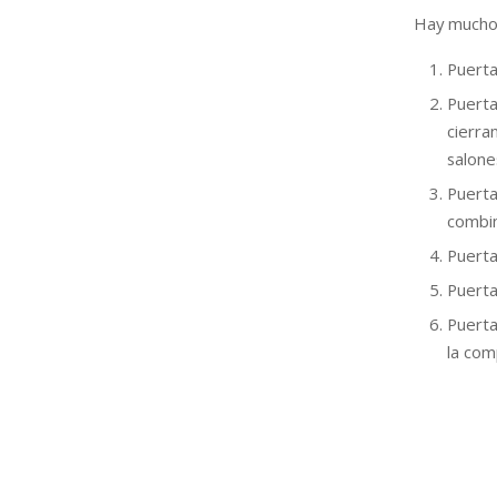
Hay muchos
Puert
Puert
cierr
salone
Puert
combin
Puert
Puert
Puerta
la com