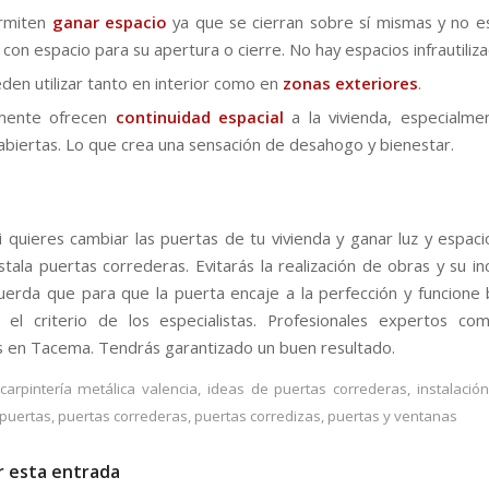
rmiten
ganar espacio
ya que se cierran sobre sí mismas y no e
 con espacio para su apertura o cierre. No hay espacios infrautiliz
den utilizar tanto en interior como en
zonas exteriores
.
lmente ofrecen
continuidad espacial
a la vivienda, especialme
abiertas. Lo que crea una sensación de desahogo y bienestar.
i quieres cambiar las puertas de tu vivienda y ganar luz y espacio
stala puertas correderas. Evitarás la realización de obras y su i
cuerda que para que la puerta encaje a la perfección y funcione
 el criterio de los especialistas. Profesionales expertos c
 en Tacema. Tendrás garantizado un buen resultado.
carpintería metálica valencia
,
ideas de puertas correderas
,
instalació
puertas
,
puertas correderas
,
puertas corredizas
,
puertas y ventanas
r esta entrada