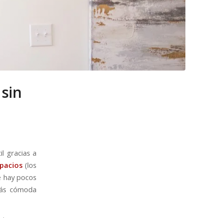
 sin
il gracias a
spacios
(los
e hay pocos
 más cómoda