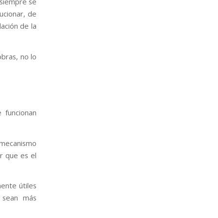
 siempre se
ucionar, de
lación de la
obras, no lo
e funcionan
n mecanismo
or que es el
ente útiles
 sean más