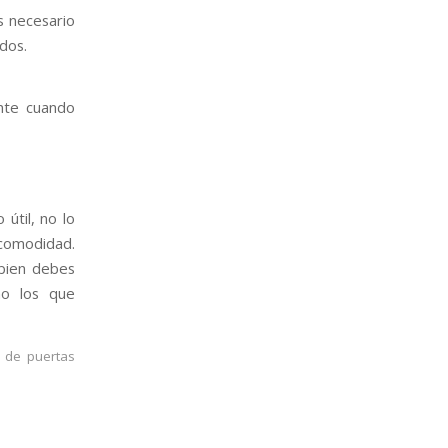
s necesario
ados.
nte cuando
 útil, no lo
ncomodidad.
 bien debes
omo los que
n de puertas