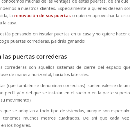
conocemos muchas de las ventajas de estas puertas, de ahí que
ndemos a nuestros clientes. Especialmente a quienes desean sol
ida, la
renovación de sus puertas
o quieren aprovechar la circu
a la casa.
i estás pensando en instalar puertas en tu casa y no quiere hacer 
coge puertas correderas. ¡Saldrás ganando!
 las puertas correderas
s correderas son aquellos sistemas de cierre del espacio qu
ose de manera horizontal, hacia los laterales.
tas (que también se denominan corredizas) suelen valerse de u
n perfil y/ o riel que se instalar en el suelo o en la parte superi
a su movimiento).
s que se adaptan a todo tipo de viviendas, aunque son especialm
o tenemos muchos metros cuadrados. De ahí que cada vez
en los hogares.