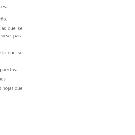
tes:
eño.
jas que se
earse para
rta que se
 puertas.
nes.
s hojas que