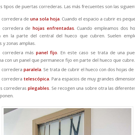
 tipos de puertas correderas. Las más frecuentes son las siguien
a corredera de
una sola hoja
. Cuando el espacio a cubrir es pequ
a corredera de
hojas enfrentadas
. Cuando empleamos dos ho
an en la parte del central del hueco que cubren. Suelen empl
s y zonas amplias.
a corredera más
panel fijo
. En este caso se trata de una pue
a con un panel que permanece fijo en parte del hueco que cubre.
a corredera
paralela
. Se trata de cubrir el hueco con dos hojas de
a corredera
telescópica
. Para espacios de muy grandes dimensio
s correderas
plegables
. Se recogen una sobre otra las diferente
ponen.