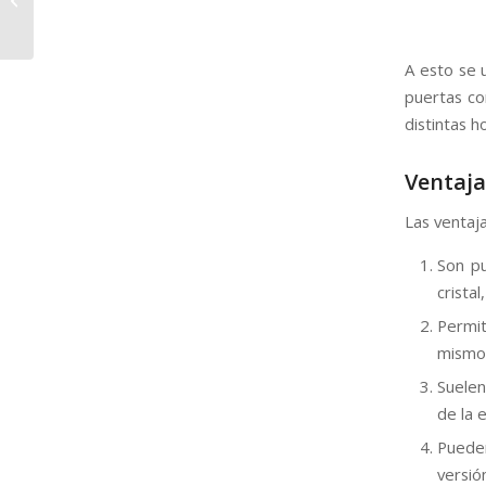
balcones
A esto se
puertas co
distintas h
Ventaja
Las ventaja
Son p
crista
Permi
mismo
Suelen
de la 
Puede
versió