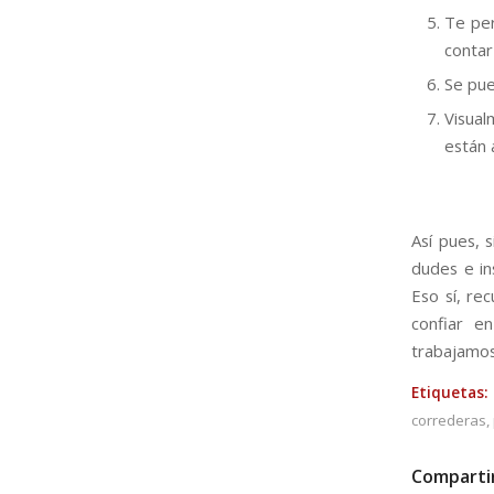
Te pe
contar
Se pue
Visua
están 
Así pues, s
dudes e in
Eso sí, re
confiar en
trabajamos
Etiquetas:
correderas
,
Comparti