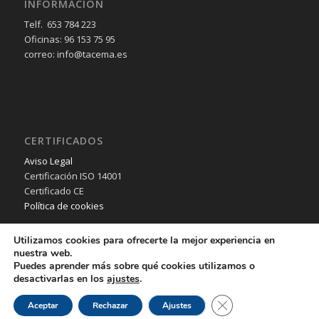
INFORMACIÓN
Telf. 653 784 223
Oficinas: 96 153 75 95
correo: info@tacema.es
CERTIFICADOS
Aviso Legal
Certificación ISO 14001
Certificado CE
Política de cookies
Utilizamos cookies para ofrecerte la mejor experiencia en
nuestra web.
Puedes aprender más sobre qué cookies utilizamos o
desactivarlas en los
ajustes
.
© Copyright - TACEMA SL - 2018 - Desarrollo Web por
B2B activa
.
Cerrar el banner de 
Aceptar
Rechazar
Ajustes