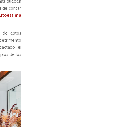
onas pueden
d de contar
utoestima
n de estos
 detrimento
dactado el
pios de los