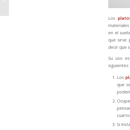
puertas plegables
Los
plat
materiales
en el suel
que sirve
decir que s
Su uso e
siguientes:
Los
pl
que se
podemo
Ocup
pensa
cuarto
Si ins