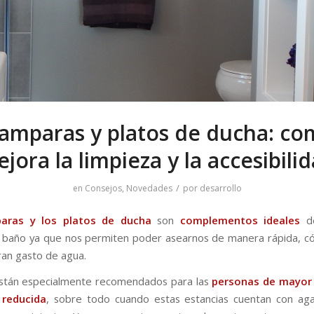
amparas y platos de ducha: co
jora la limpieza y la accesibili
/
en
Consejos
,
Novedades
por
desarrollo
ras y los platos de ducha
son
complementos ideales
de
 baño ya que nos permiten poder asearnos de manera rápida, c
ran gasto de agua.
stán especialmente recomendados para las
personas de mayor
 reducida
, sobre todo cuando estas estancias cuentan con ag