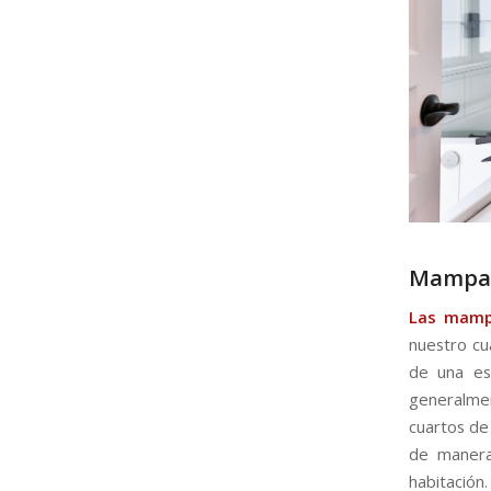
Mampara
Las mampa
nuestro cu
de una est
generalme
cuartos de
de manera
habitació