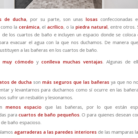
os de ducha
, por su parte, son unas
losas
confeccionadas en
 como la
cerámica
, el
acrílico
, o la
piedra natural
, entre otros. 
o de los cuartos de baño e incluyen un espacio donde se coloca
 para evacuar el agua con la que nos duchamos. De manera que
ustituyen a las bañeras en los cuartos de baño.
s
muy cómodo
y
conlleva muchas ventajas
. Algunas de el
atos de ducha
son
más seguros que las bañeras
ya que no n
ntar y levantarnos para ducharnos como sí ocurre en las bañer
s sufrir un resbalón y lesionarnos.
an
menos espacio
que las bañeras, por lo que están esp
das para
cuartos de baño pequeños
. O para quienes desean co
 de baño espacioso.
talamos
agarraderas a las paredes interiores
de las mamparas l