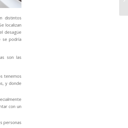
 distintos
Se localizan
 el desagüe
 se podría
las son las
os tenemos
as, y donde
ecialmente
ntar con un
as personas