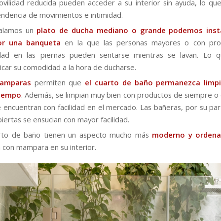
vilidad reducida pueden acceder a su interior sin ayuda, lo que l
ndencia de movimientos e intimidad.
talamos un
plato de ducha mediano o grande podemos insta
ior una banqueta
en la que las personas mayores o con pr
idad en las piernas pueden sentarse mientras se lavan. Lo 
licar su comodidad a la hora de ducharse.
amparas
permiten que
el cuarto de baño permanezca limp
iempo
. Además, se limpian muy bien con productos de siempre o 
 encuentran con facilidad en el mercado. Las bañeras, por su part
iertas se ensucian con mayor facilidad.
arto de baño tienen un aspecto mucho más
moderno y orden
 con mampara en su interior.