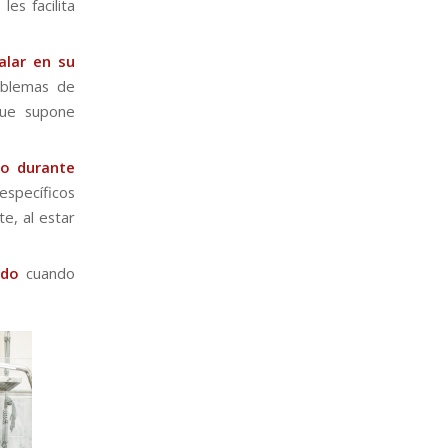
es facilita
lar en su
oblemas de
que supone
io durante
específicos
e, al estar
ado
cuando