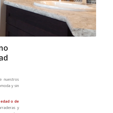
mo
dad
 nuestros
ómoda y sin
 edad o de
arraderas y