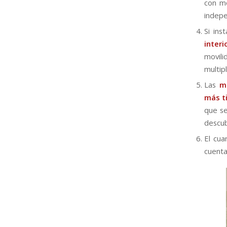
con mo
indepe
Si ins
inter
movil
multip
Las
m
más t
que se
descub
El cu
cuenta