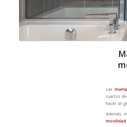
M
me
Las
mampa
cuartos de
hacer un g
Además, e
movilidad