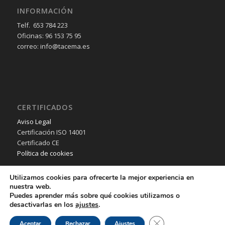
INFORMACIÓN
Telf. 653 784 223
Oficinas: 96 153 75 95
correo: info@tacema.es
CERTIFICADOS
Aviso Legal
Certificación ISO 14001
Certificado CE
Política de cookies
Utilizamos cookies para ofrecerte la mejor experiencia en
nuestra web.
Puedes aprender más sobre qué cookies utilizamos o
desactivarlas en los
ajustes
.
© Copyright - TACEMA SL - 2018 - Desarrollo Web por
B2B activa
.
Cerrar el banner de 
Aceptar
Rechazar
Ajustes