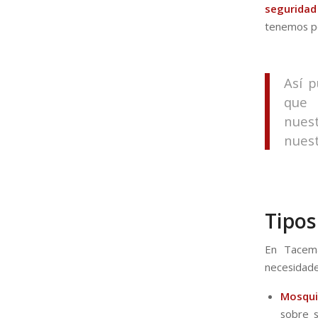
seguridad
tenemos pe
Así 
que 
nues
nuest
Tipos
En Tacema
necesidade
Mosqui
sobre 