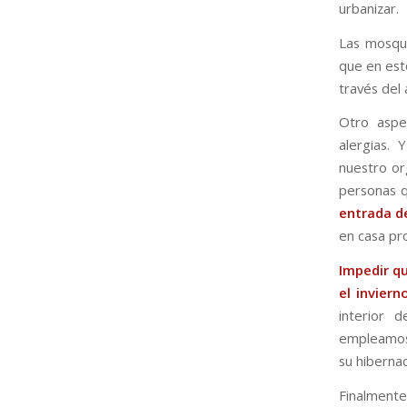
urbanizar.
Las mosqui
que en est
través del 
Otro aspe
alergias.
nuestro or
personas q
entrada 
en casa pr
Impedir qu
el inviern
interior d
empleamos 
su hibernac
Finalment