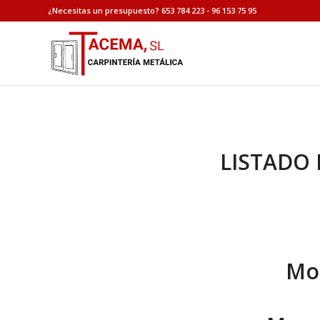
¿Necesitas un presupuesto? 653 784 223 - 96 153 75 95
LISTADO 
Mos