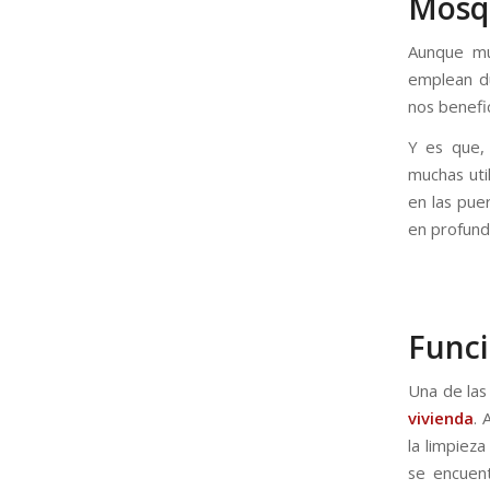
Mosqu
Aunque mu
emplean du
nos benefi
Y es que, 
muchas uti
en las pue
en profund
Funci
Una de las
vivienda
. 
la limpiez
se encuent