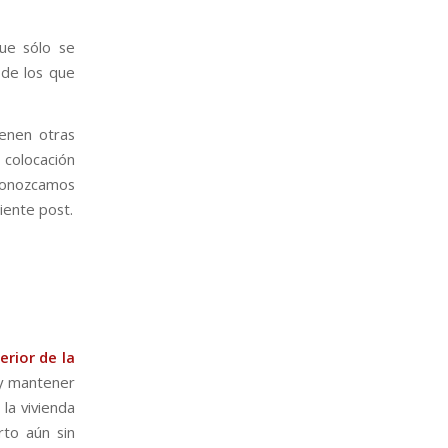
ue sólo se
 de los que
ienen otras
 colocación
 conozcamos
iente post.
erior de la
 y mantener
la vivienda
rto aún sin