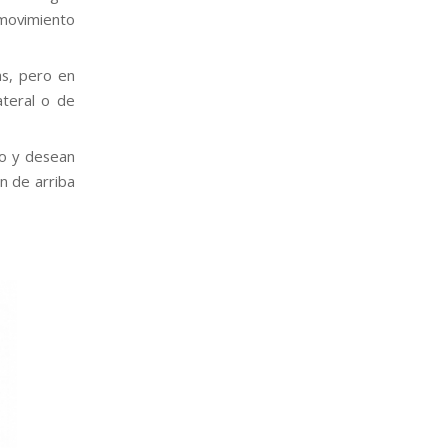
 movimiento
as, pero en
ateral o de
io y desean
n de arriba