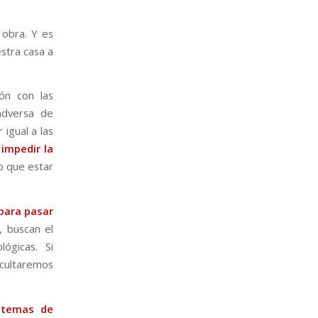
 obra. Y es
stra casa a
ón con las
adversa de
igual a las
e
impedir la
lo que estar
 para pasar
, buscan el
lógicas. Si
icultaremos
stemas de