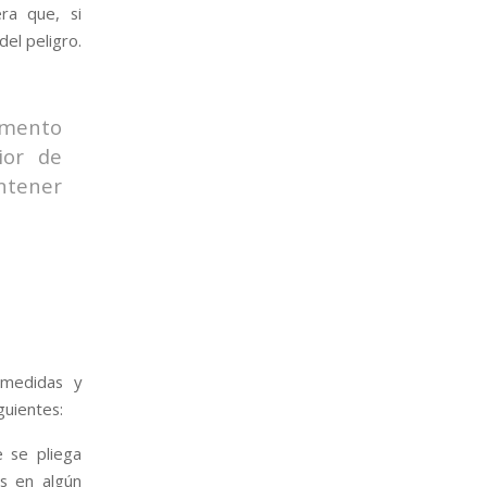
ra que, si
el peligro.
emento
ior de
ntener
 medidas y
guientes:
 se pliega
s en algún