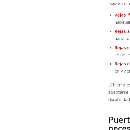
Existen dif
Rejas f
habitual
Rejas a
hacia pa
Rejas e
se nece
Rejas d
en vivie
El hierro 
adaptarse
durabilidad
Puer
neces