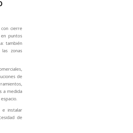
o
 con cierre
e en puntos
a: también
 las zonas
omerciales,
luciones de
rramientos,
os a medida
 espacio.
e instalar
cesidad de