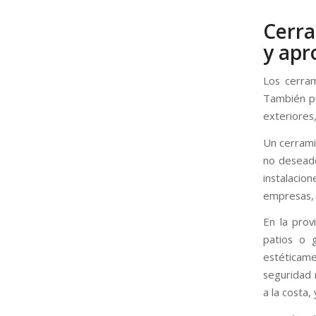
Cerra
y apr
Los cerram
También pu
exteriores
Un cerrami
no deseado
instalacio
empresas, 
En la prov
patios o g
estéticame
seguridad 
a la costa