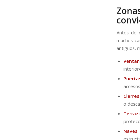
Zona
convi
Antes de d
muchos cas
antiguos, 
Ventan
interio
Puerta
accesos
Cierre
o desca
Terraz
protecci
Naves 
estruct