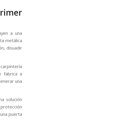
primer
uyen a una
ta metálica
n, disuadir
carpintería
e fabrica a
generar una
na solución
 protección
 una puerta