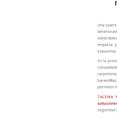
Una puerta
deteriorad
vulnerabl
empieza p
expuestas y
En la prov
comunidade
carpinterí
barandilla
permiten me
TACEMA 
solucione
seguridad y