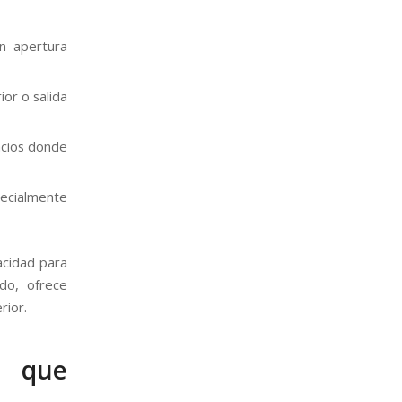
n apertura
ior o salida
acios donde
pecialmente
acidad para
do, ofrece
rior.
s que