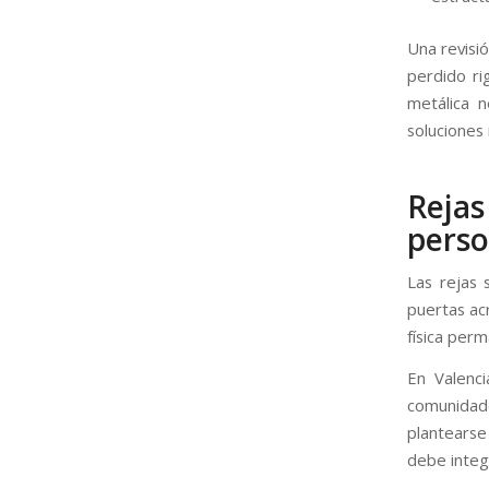
Una revisió
perdido ri
metálica n
soluciones 
Rejas
perso
Las rejas 
puertas ac
física perm
En Valenci
comunidade
plantears
debe integ