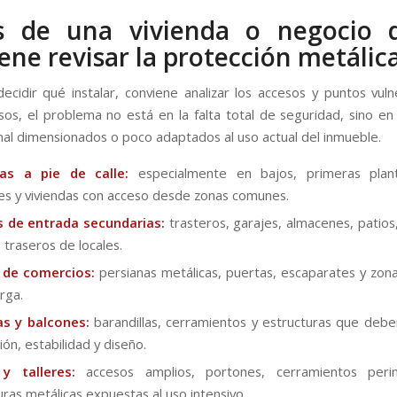
s de una vivienda o negocio 
ene revisar la protección metálic
ecidir qué instalar, conviene analizar los accesos y puntos vuln
os, el problema no está en la falta total de seguridad, sino e
mal dimensionados o poco adaptados al uso actual del inmueble.
as a pie de calle:
especialmente en bajos, primeras plant
res y viviendas con acceso desde zonas comunes.
s de entrada secundarias:
trasteros, garajes, almacenes, patios,
 traseros de locales.
s de comercios:
persianas metálicas, puertas, escaparates y zon
rga.
as y balcones:
barandillas, cerramientos y estructuras que deb
ón, estabilidad y diseño.
y talleres:
accesos amplios, portones, cerramientos peri
uras metálicas expuestas al uso intensivo.