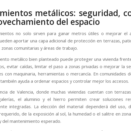
mientos metálicos: seguridad, c
ovechamiento del espacio
ientos no solo sirven para ganar metros útiles o mejorar el a
eden aportar una capa adicional de protección en terrazas, pati
, zonas comunitarias y áreas de trabajo.
ento metálico bien planteado puede proteger una vivienda frent
s, evitar caídas, limitar el paso a zonas privadas o mejorar la s
nes con maquinaria, herramientas o mercancía. En comunidades d
también ayuda a ordenar espacios y controlar mejor los accesos.
incia de Valencia, donde muchas viviendas cuentan con terrazas
alerías, el aluminio y el hierro permiten crear soluciones re
nte integradas. La elección del material dependerá del uso, d
requerido, de la exposición al sol, la humedad o el salitre en zon
, y del mantenimiento esperado.