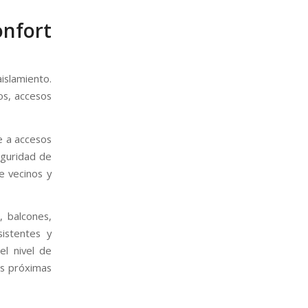
onfort
islamiento.
os, accesos
e a accesos
eguridad de
e vecinos y
, balcones,
sistentes y
el nivel de
as próximas