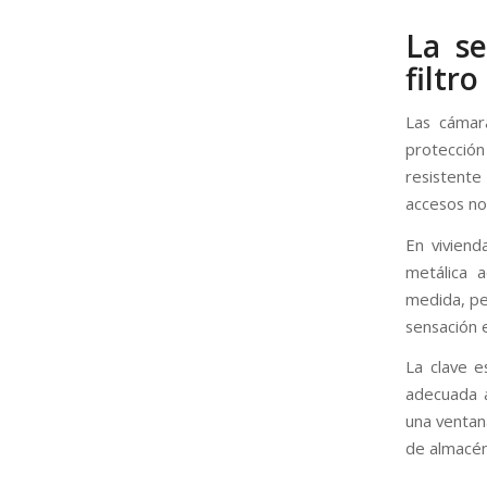
La se
filtr
Las cámar
protección
resistente
accesos no
En viviend
metálica a
medida, pe
sensación 
La clave e
adecuada a
una ventan
de almacén 