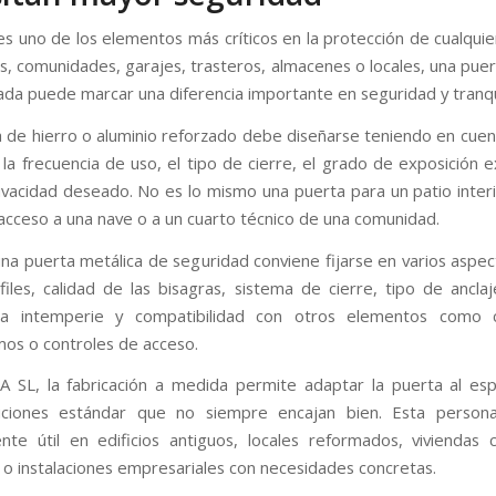
es uno de los elementos más críticos en la protección de cualquie
as, comunidades, garajes, trasteros, almacenes o locales, una puer
cada puede marcar una diferencia importante en seguridad y tranqu
 de hierro o aluminio reforzado debe diseñarse teniendo en cuen
 la frecuencia de uso, el tipo de cierre, el grado de exposición e
rivacidad deseado. No es lo mismo una puerta para un patio inter
acceso a una nave o a un cuarto técnico de una comunidad.
 una puerta metálica de seguridad conviene fijarse en varios aspec
files, calidad de las bisagras, sistema de cierre, tipo de ancla
la intemperie y compatibilidad con otros elementos como c
os o controles de acceso.
SL, la fabricación a medida permite adaptar la puerta al esp
luciones estándar que no siempre encajan bien. Esta personal
nte útil en edificios antiguos, locales reformados, viviendas
s o instalaciones empresariales con necesidades concretas.