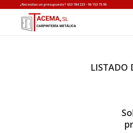
¿Necesitas un presupuesto? 653 784 223 - 96 153 75 95
LISTADO 
So
p