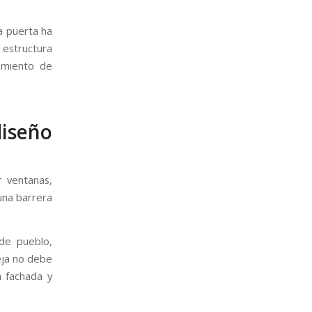
na puerta ha
 estructura
nimiento de
diseño
r ventanas,
una barrera
 de pueblo,
eja no debe
 fachada y