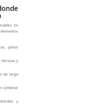
donde
a
erables. En
n elementos
as, patios
 terrazas y
as de carga
en combinar
metrales y