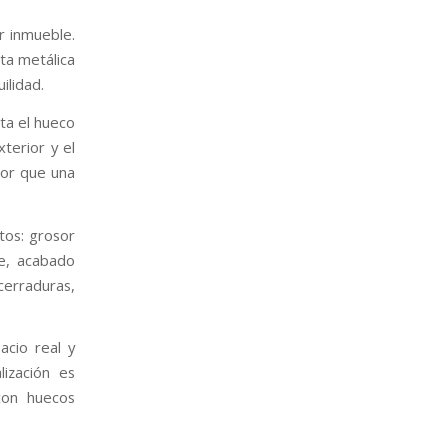
r inmueble.
ta metálica
ilidad.
ta el hueco
xterior y el
ior que una
tos: grosor
je, acabado
erraduras,
acio real y
ización es
 con huecos