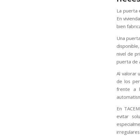
La puerta 
En viviend
bien fabri
Una puerta
disponible,
nivel de p
puerta de 
Al valorar
de los per
frente a 
automatism
En TACEMA 
evitar so
especialme
irregulare