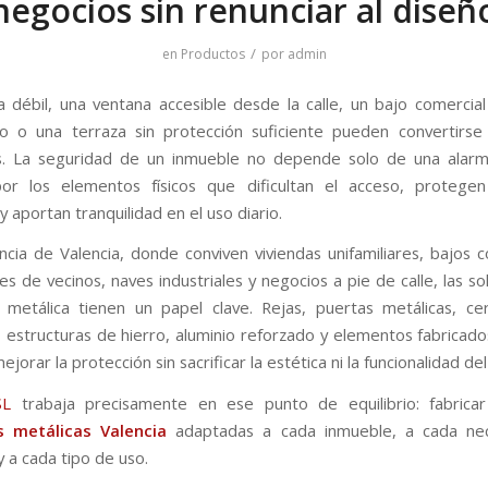
negocios sin renunciar al diseñ
/
en
Productos
por
admin
 débil, una ventana accesible desde la calle, un bajo comercial
o o una terraza sin protección suficiente pueden convertirs
es. La seguridad de un inmueble no depende solo de una alarm
or los elementos físicos que dificultan el acceso, protegen
 aportan tranquilidad en el uso diario.
incia de Valencia, donde conviven viviendas unifamiliares, bajos c
s de vecinos, naves industriales y negocios a pie de calle, las so
a metálica tienen un papel clave. Rejas, puertas metálicas, ce
s, estructuras de hierro, aluminio reforzado y elementos fabricad
jorar la protección sin sacrificar la estética ni la funcionalidad del
SL
trabaja precisamente en ese punto de equilibrio: fabricar 
s metálicas Valencia
adaptadas a cada inmueble, a cada ne
 a cada tipo de uso.