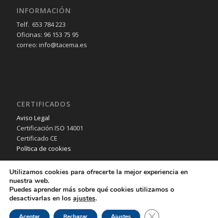
INFORMACIÓN
Telf. 653 784 223
Oficinas: 96 153 75 95
correo: info@tacema.es
CERTIFICADOS
Aviso Legal
Certificación ISO 14001
Certificado CE
Política de cookies
Utilizamos cookies para ofrecerte la mejor experiencia en
nuestra web.
Puedes aprender más sobre qué cookies utilizamos o
desactivarlas en los
ajustes
.
© Copyright - TACEMA SL - 2018 - Desarrollo Web por
B2B activa
.
Cerrar el banner de 
Aceptar
Rechazar
Ajustes