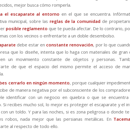
ecidos, mejor busca cómo romperla.
a el
escaparate
al entorno
en el que se encuentra. Infórmat
iva municipal, sobre las
reglas de la comunidad
de propietari
ier
posible reglamento
que te pueda afectar. De lo contrario, po
mas con los vecinos o enfrentarte a un doble desembolso.
aparate
debe estar en
constante renovación
, por lo que cuando
resa que lo diseñe, intenta que lo haga con materiales de gran
ten un movimiento constante de objetos y personas. Tam
rarte de que el espacio del mismo permite el acceso de mane
a.
bes cerrarlo en ningún momento
, porque cualquier impediment
cibe de manera negativa por el subconsciente de los compradore
le identificar con un negocio en quiebra o que se encuentra
o. Si recibes mucho sol, lo mejor es proteger el escaparate y el in
 con un toldo. Y para las noches, si es zona peligrosa o donde t
les robos, nada mejor que las persianas metálicas. En
Tacem
arte al respecto de todo ello.