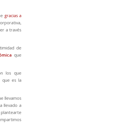
que
gracias a
orporativa,
ver a través
ntimidad de
ómica
que
on los que
 que es la
que llevamos
a llevado a
plantearte
compartimos