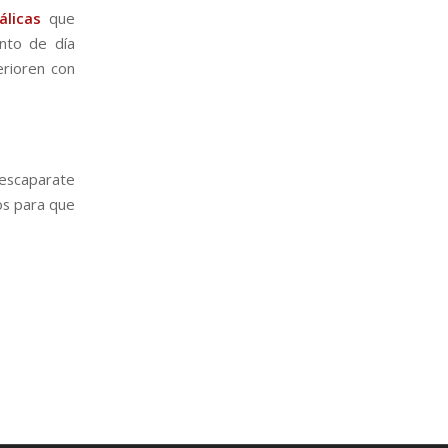
álicas
que
nto de día
rioren con
 escaparate
os para que
.