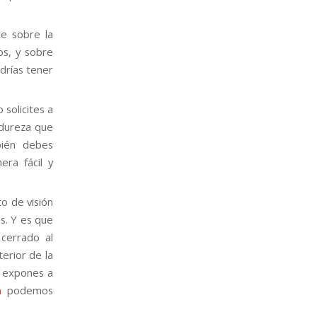
e sobre la
os, y sobre
drías tener
 solicites a
 dureza que
bién debes
ra fácil y
o de visión
s. Y es que
 cerrado al
terior de la
e expones a
a
podemos