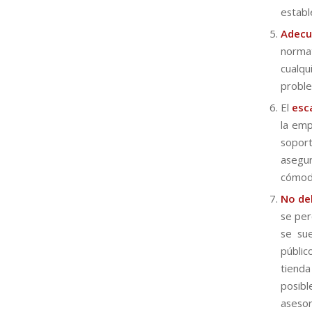
establ
Adecu
normat
cualqu
proble
El
esc
la emp
sopor
asegu
cómod
No de
se per
se sue
públic
tienda
posib
asesor