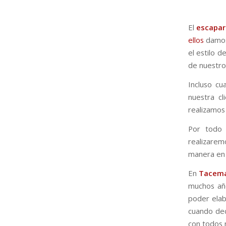
El
escapar
ellos
damos 
el estilo d
de nuestr
Incluso cu
nuestra c
realizamos
Por todo 
realizare
manera en
En
Tacem
muchos año
poder ela
cuando dec
con todos 