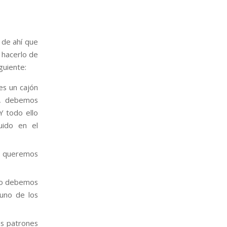
 de ahí que
 hacerlo de
guiente:
es un cajón
o, debemos
Y todo ello
uido en el
 queremos
llo debemos
uno de los
as patrones