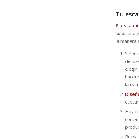
Tu esca
El
escapar
su diseño 
la manera
Selecc
de sa
elegir
hacer
lanzam
Diseñ
captar
Hay qu
conta
produc
Busc