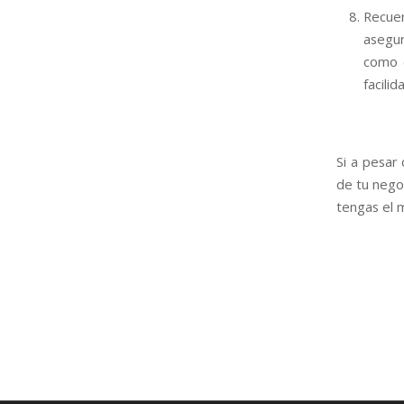
Recue
asegu
como 
facili
Si a pesar
de tu negoc
tengas el 