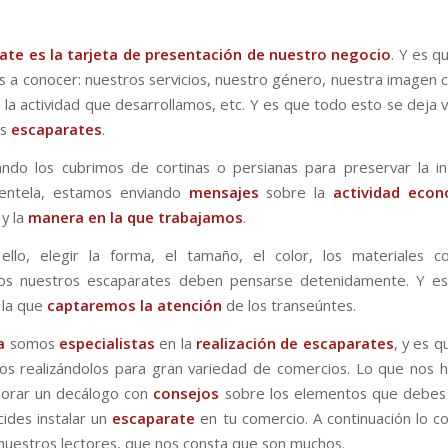
ate
es la tarjeta de presentación de nuestro negocio
. Y es 
a conocer: nuestros servicios, nuestro género, nuestra imagen c
e la actividad que desarrollamos, etc. Y es que todo esto se deja 
os
escaparates
.
ando los cubrimos de cortinas o persianas para preservar la i
lientela, estamos enviando
mensajes
sobre la
actividad econ
 y la
manera en la que trabajamos
.
ello, elegir la forma, el tamaño, el color, los materiales c
mos nuestros escaparates deben pensarse detenidamente. Y es
 la que
captaremos la atención
de los transeúntes.
a
somos
especialistas
en la
realización de
escaparates
, y es 
s realizándolos para gran variedad de comercios. Lo que nos h
borar un decálogo con
consejos
sobre los elementos que debes 
ides instalar un
escaparate
en tu comercio. A continuación lo 
nuestros lectores, que nos consta que son muchos.