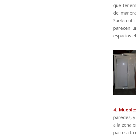
que tenemo
de manera 
Suelen util
parecen u
espacios e
4. Muebles
paredes, y
a la zona 
parte alta