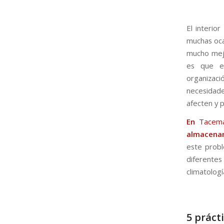
El interio
muchas oca
mucho mejo
es que en
organizaci
necesidade
afecten y p
En
Tacem
almacenam
este probl
diferentes
climatologí
5 práct