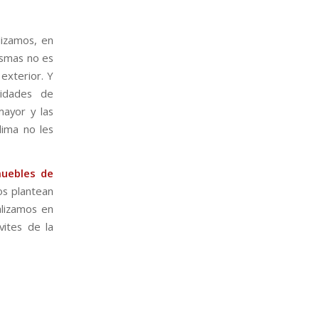
lizamos, en
ismas no es
exterior. Y
sidades de
mayor y las
lima no les
muebles de
os plantean
lizamos en
vites de la