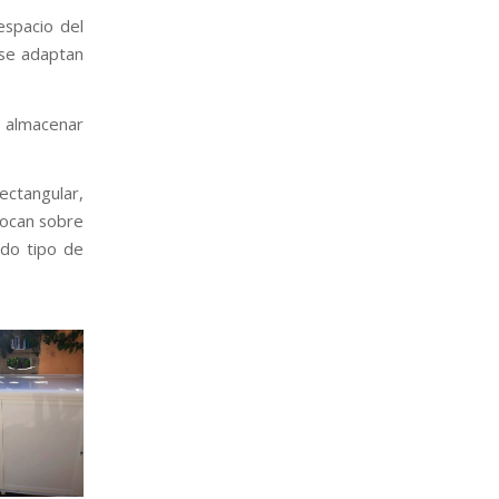
spacio del
 se adaptan
a almacenar
ectangular,
locan sobre
odo tipo de