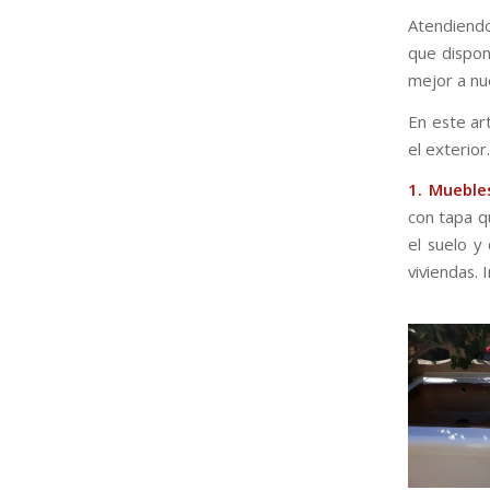
Atendiend
que dispon
mejor a nue
En este ar
el exterior
1. Mueble
con tapa q
el suelo y
viviendas. 