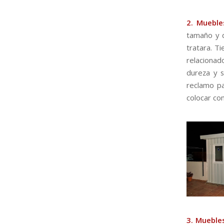
2. Mueble
tamaño y q
tratara. T
relacionad
dureza y s
reclamo pa
colocar co
3. Mueble