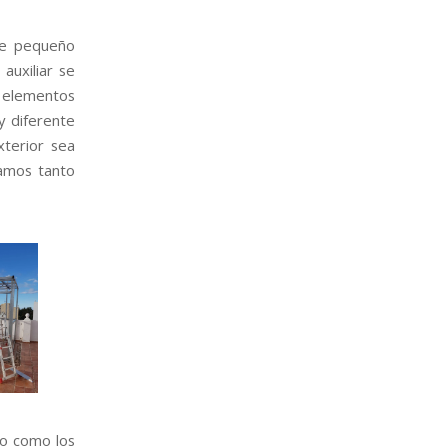
de pequeño
auxiliar se
, elementos
y diferente
xterior sea
damos tanto
io como los