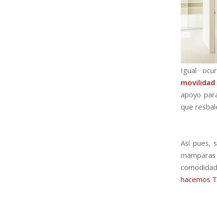
Igual oc
movilidad
apoyo para
que resbale
Así pues, 
mamparas d
comodidad.
hacemos 