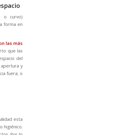
espacio
r o curvo)
la forma en
on las más
rto que las
espacio del
 apertura y
ia fuera; o
ualidad esta
 higiénico.
tos. Por lo