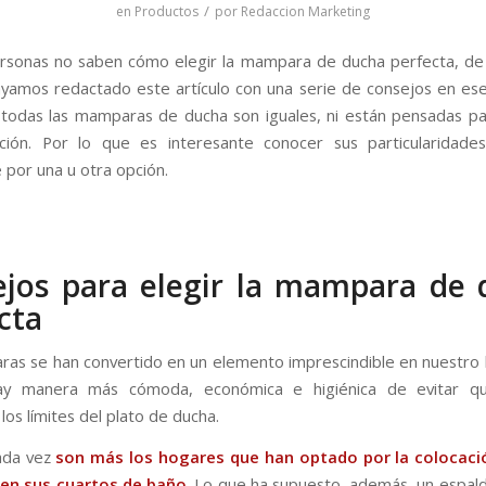
/
en
Productos
por
Redaccion Marketing
sonas no saben cómo elegir la mampara de ducha perfecta, de
amos redactado este artículo con una serie de consejos en ese
todas las mamparas de ducha son iguales, ni están pensadas pa
ción. Por lo que es interesante conocer sus particularidade
 por una u otra opción.
jos para elegir la mampara de
cta
as se han convertido en un elemento imprescindible en nuestro 
y manera más cómoda, económica e higiénica de evitar q
os límites del plato de ducha.
cada vez
son más los hogares que han optado por la colocaci
en sus cuartos de baño
. Lo que ha supuesto, además, un espald