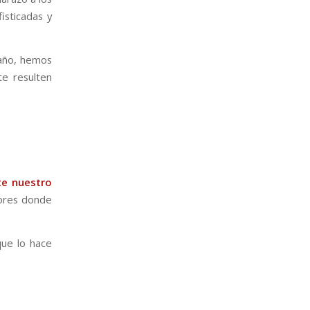
isticadas y
año, hemos
te resulten
te nuestro
dores donde
ue lo hace