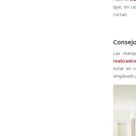
que, en ca
cortan.
Consejo
Las mampa
realizado
estar en c
empleado p