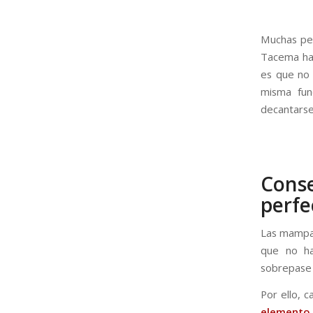
Muchas per
Tacema hay
es que no 
misma fun
decantarse
Conse
perfe
Las mampar
que no ha
sobrepase l
Por ello, 
elemento 