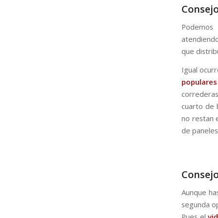
Consejo
Podemos e
atendiendo
que distri
Igual ocur
populares
correderas
cuarto de 
no restan 
de paneles
Consejo
Aunque hast
segunda op
Pues el
vi