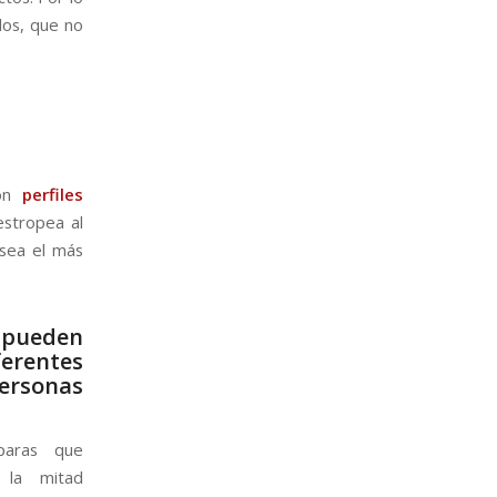
dos, que no
on
perfiles
estropea al
 sea el más
pueden
erentes
rsonas
aras que
 la mitad