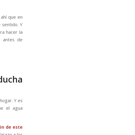
 ahí que en
 sentido. Y
ra hacer la
s antes de
 ducha
hogar. Y es
ue el agua
ón de este
arazo a los