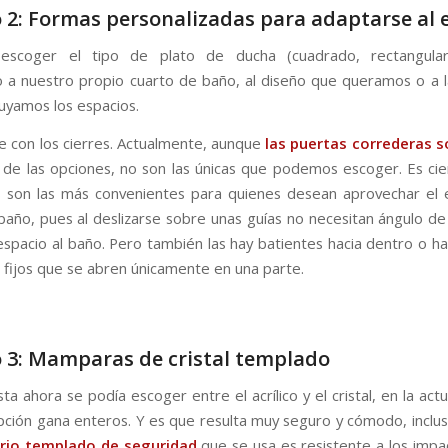
 2: Formas personalizadas para adaptarse al 
scoger el tipo de plato de ducha (cuadrado, rectangula
 a nuestro propio cuarto de baño, al diseño que queramos o a 
buyamos los espacios.
re con los cierres. Actualmente, aunque
las puertas correderas s
de las opciones, no son las únicas que podemos escoger. Es cie
 son las más convenientes para quienes desean aprovechar el 
baño, pues al deslizarse sobre unas guías no necesitan ángulo de
espacio al baño. Pero también las hay batientes hacia dentro o hac
 fijos que se abren únicamente en una parte.
 3: Mamparas de cristal templado
a ahora se podía escoger entre el acrílico y el cristal, en la act
ción gana enteros. Y es que resulta muy seguro y cómodo, incluso
drio templado
de seguridad
que se usa es resistente a los impac