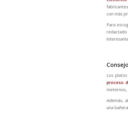
fabricante
con más pr
Para esco
redactado 
interesant
Consejo
Los plato
proceso d
meternos, 
Además, a
una bañera