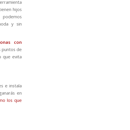
herramienta
ienen hijos
 podemos
moda y sin
sonas con
s puntos de
o que evita
s e instala
 ganarás en
omo los que