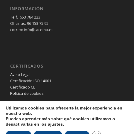
INFORMACIÓN
Telf. 653 784 223
Oficinas: 96 153 75 95
correo: info@tacema.es
CERTIFICADOS
Aviso Legal
Certificación ISO 14001
Certificado CE
Política de cookies
Utilizamos cookies para ofrecerte la mejor experiencia en
nuestra web.
Puedes aprender más sobre qué cookies utilizamos o
desactivarlas en los
ajustes
.
© Copyright - TACEMA SL - 2018 - Desarrollo Web por
B2B activa
.