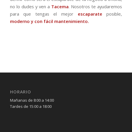
no lo dudes y ven a
Tacema
. Nosotros te ayudaremos
para que tengas el mejor
escaparate
posible,
moderno y con fácil mantenimiento.
HORARIO
Mañanas de 8:00 a 14:00
Tardes de 15:00 a 18:00