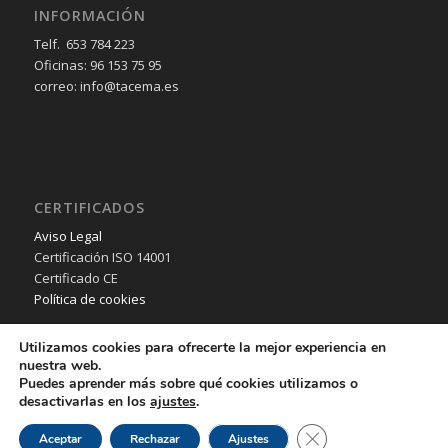
INFORMACIÓN
Telf. 653 784 223
Oficinas: 96 153 75 95
correo: info@tacema.es
CERTIFICADOS
Aviso Legal
Certificación ISO 14001
Certificado CE
Política de cookies
Utilizamos cookies para ofrecerte la mejor experiencia en
nuestra web.
Puedes aprender más sobre qué cookies utilizamos o
desactivarlas en los
ajustes
.
© Copyright - TACEMA SL - 2018 - Desarrollo Web por
B2B activa
.
Cerrar el banner de 
Aceptar
Rechazar
Ajustes